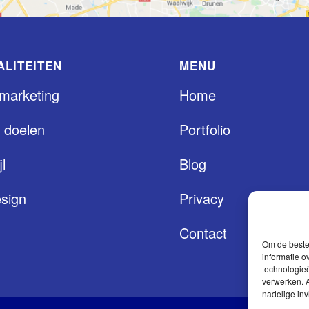
ALITEITEN
MENU
 marketing
Home
 doelen
Portfolio
jl
Blog
sign
Privacy
Contact
Om de beste 
informatie o
technologieë
verwerken. A
nadelige in