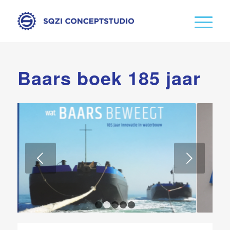
Baars boek 185 jaar
Volgende
1
2
3
4
5