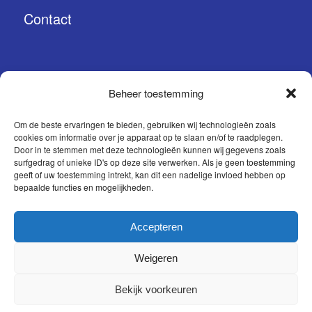
Contact
Beheer toestemming
CONTACT
Om de beste ervaringen te bieden, gebruiken wij technologieën zoals
cookies om informatie over je apparaat op te slaan en/of te raadplegen.
Prinses Margrietstraat 15
Door in te stemmen met deze technologieën kunnen wij gegevens zoals
surfgedrag of unieke ID's op deze site verwerken. Als je geen toestemming
4241 BA Arkel
geeft of uw toestemming intrekt, kan dit een nadelige invloed hebben op
bepaalde functies en mogelijkheden.
0183 56 37 27
info@sqzi.nl
Accepteren
Weigeren
Bekijk voorkeuren