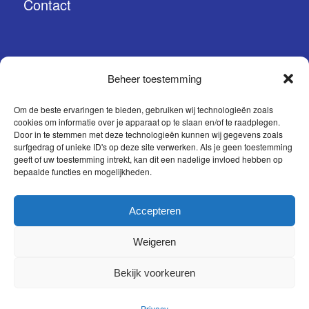
Contact
Beheer toestemming
CONTACT
Om de beste ervaringen te bieden, gebruiken wij technologieën zoals
cookies om informatie over je apparaat op te slaan en/of te raadplegen.
Prinses Margrietstraat 15
Door in te stemmen met deze technologieën kunnen wij gegevens zoals
surfgedrag of unieke ID's op deze site verwerken. Als je geen toestemming
4241 BA Arkel
geeft of uw toestemming intrekt, kan dit een nadelige invloed hebben op
bepaalde functies en mogelijkheden.
0183 56 37 27
info@sqzi.nl
Accepteren
Weigeren
Bekijk voorkeuren
© SQZI ConceptStudio
Privacy