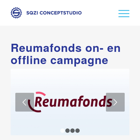
Reumafonds on- en
offline campagne
Volgende
1
2
3
4