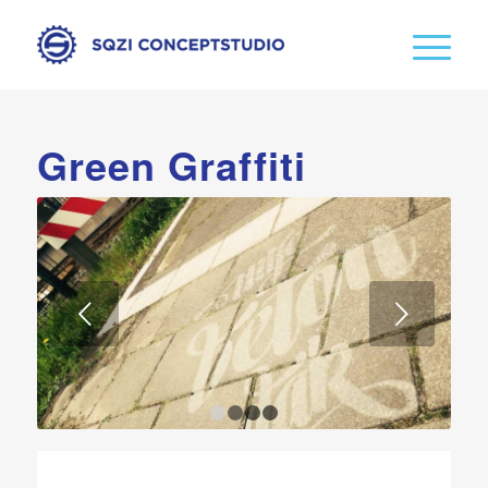
Green Graffiti
Volgende
1
2
3
4