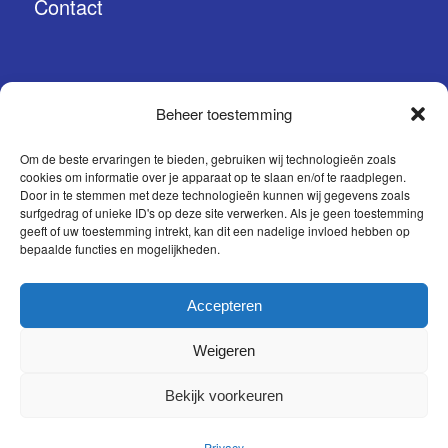
Contact
Beheer toestemming
CONTACT
Om de beste ervaringen te bieden, gebruiken wij technologieën zoals
cookies om informatie over je apparaat op te slaan en/of te raadplegen.
Prinses Margrietstraat 15
Door in te stemmen met deze technologieën kunnen wij gegevens zoals
surfgedrag of unieke ID's op deze site verwerken. Als je geen toestemming
4241 BA Arkel
geeft of uw toestemming intrekt, kan dit een nadelige invloed hebben op
bepaalde functies en mogelijkheden.
0183 56 37 27
info@sqzi.nl
Accepteren
Weigeren
Bekijk voorkeuren
© SQZI ConceptStudio
Privacy