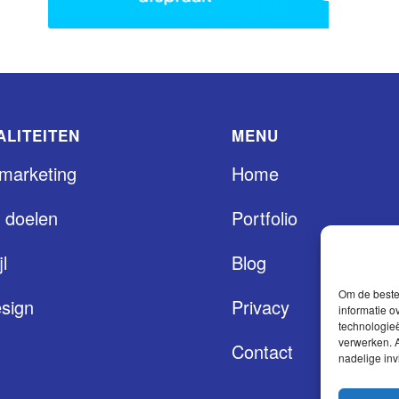
ALITEITEN
MENU
 marketing
Home
 doelen
Portfolio
jl
Blog
Om de beste 
sign
Privacy
informatie o
technologieë
verwerken. A
Contact
nadelige in