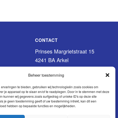
CONTACT
Prinses Margrietstraat 15
4241 BA Arkel
0183 56 37 27
Beheer toestemming
info@sqzi.nl
ervaringen te bieden, gebruiken wij technologieën zoals cookies om
ver je apparaat op te slaan en/of te raadplegen. Door in te stemmen met deze
n kunnen wij gegevens zoals surfgedrag of unieke ID's op deze site
ls je geen toestemming geeft of uw toestemming intrekt, kan dit een
vloed hebben op bepaalde functies en mogelijkheden.