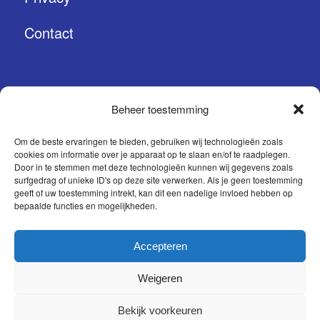
Contact
Beheer toestemming
CONTACT
Om de beste ervaringen te bieden, gebruiken wij technologieën zoals
cookies om informatie over je apparaat op te slaan en/of te raadplegen.
Prinses Margrietstraat 15
Door in te stemmen met deze technologieën kunnen wij gegevens zoals
surfgedrag of unieke ID's op deze site verwerken. Als je geen toestemming
4241 BA Arkel
geeft of uw toestemming intrekt, kan dit een nadelige invloed hebben op
bepaalde functies en mogelijkheden.
0183 56 37 27
info@sqzi.nl
Accepteren
Weigeren
Bekijk voorkeuren