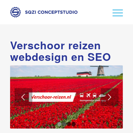
Verschoor reizen
webdesign en SEO
Volgende
1
2
3
4